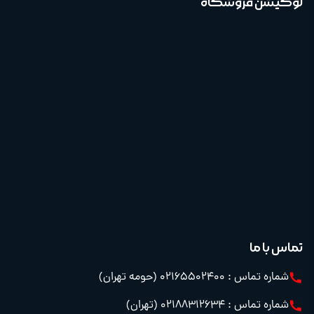
لوکیشن فروشگاه
تماس با ما
شماره تماس : 02165502400 (حومه تهران)
شماره تماس : 02188312634 (تهران)