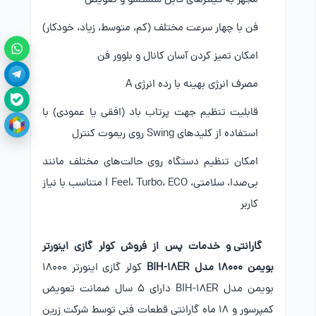
مجهز به فیلترهای قابل شستشو و تعویض
فن با چهار سرعت مختلف (کم، متوسط، زیاد، خودکار)
امکان تمیز کردن آسان کانال و بلوور فن
مصرف انرژی بهینه با رده انرژی A
قابلیت تنظیم جهت پرتاب باد (افقی یا عمودی) با
استفاده از کلیدهای Swing روی ریموت کنترل
امکان تنظیم دستگاه روی حالت‌های مختلف مانند
بی‌صدا، سلامتی، I Feel، Turbo، ECO متناسب با نیاز
کاربر
گارانتی و خدمات پس از فروش کولر گازی اینورتر
بویمن 18000 مدل BIH-18ER
کولر گازی اینورتر 18000
بویمن مدل BIH-18ER دارای 5 سال ضمانت تعویض
کمپرسور و 18 ماه گارانتی قطعات فنی توسط شرکت زرین